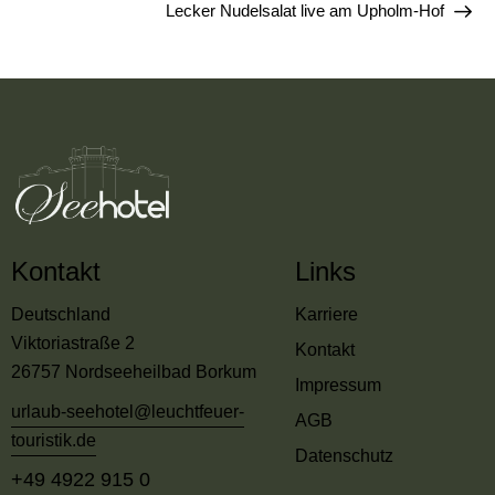
Lecker Nudelsalat live am Upholm-Hof
Kontakt
Links
Deutschland
Karriere
Viktoriastraße 2
Kontakt
26757 Nordseeheilbad Borkum
Impressum
urlaub-seehotel@leuchtfeuer-
AGB
touristik.de
Datenschutz
+49 4922 915 0