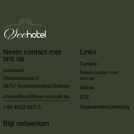
Neem contact met
Links
ons op
Carrière
Duitsland
Neem contact met
Viktoriastrasse 2
ons op
26757 Nordseeheilbad Borkum
Afdruk
urlaub@leuchtfeuer-touristik.de
GTC
+49 4922 915 0
Gegevensbescherming
Blijf netwerken