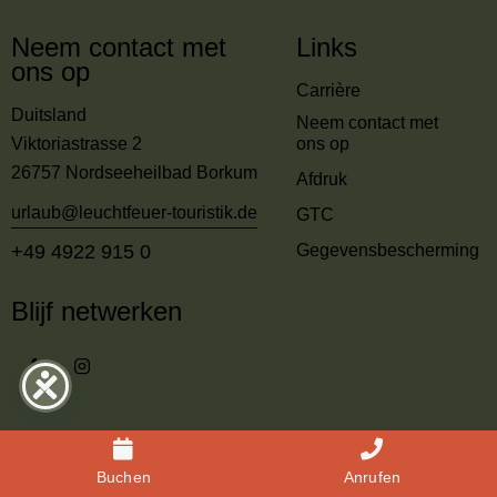
Neem contact met
Links
ons op
Carrière
Duitsland
Neem contact met
Viktoriastrasse 2
ons op
26757 Nordseeheilbad Borkum
Afdruk
urlaub@leuchtfeuer-touristik.de
GTC
+49 4922 915 0
Gegevensbescherming
Blijf netwerken
Seehotel Borkum © 2025 Alle rechten voorbehouden.
Buchen
Anrufen