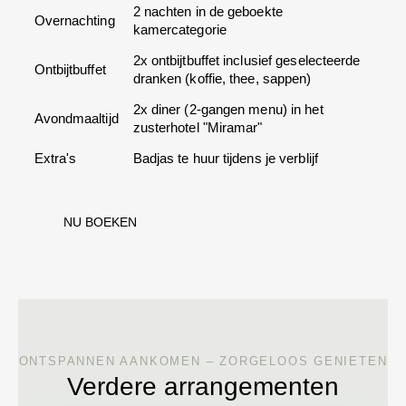
2 nachten in de geboekte
Overnachting
kamercategorie
2x ontbijtbuffet inclusief geselecteerde
Ontbijtbuffet
dranken (koffie, thee, sappen)
2x diner (2-gangen menu) in het
Avondmaaltijd
zusterhotel "Miramar"
Extra's
Badjas te huur tijdens je verblijf
NU BOEKEN
ONTSPANNEN AANKOMEN – ZORGELOOS GENIETEN
Verdere arrangementen