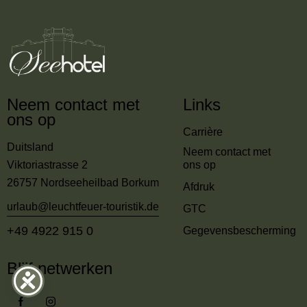
Neem contact met
Links
ons op
Carrière
Duitsland
Neem contact met
Viktoriastrasse 2
ons op
26757 Nordseeheilbad Borkum
Afdruk
urlaub@leuchtfeuer-touristik.de
GTC
+49 4922 915 0
Gegevensbescherming
Blijf netwerken