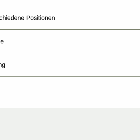
schiedene Positionen
he
ng