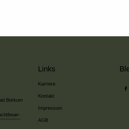
Links
Bl
Karriere
Kontakt
bad Borkum
Impressum
chtfeuer-
AGB