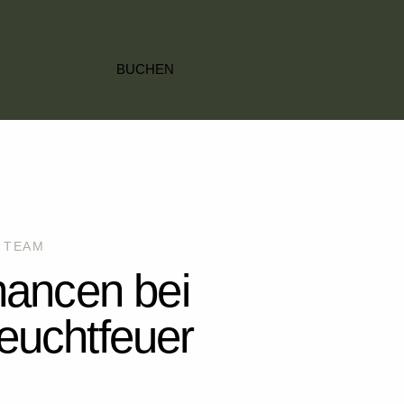
BUCHEN
 TEAM
hancen bei
euchtfeuer