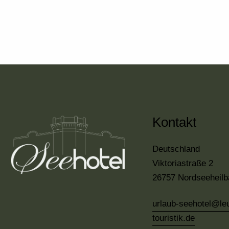
Kontakt
Deutschland
Viktoriastraße 2
26757 Nordseeheil
urlaub-seehotel@leu
touristik.de